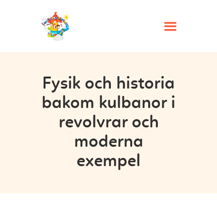
HOME
Fysik och historia
ABOUT
bakom kulbanor i
PRICES
revolvrar och
CONTACT
moderna
SIGN WAIVER
exempel
BOOK A PARTY