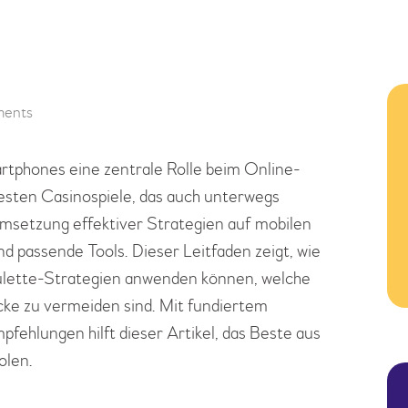
ents
artphones eine zentrale Rolle beim Online-
btesten Casinospiele, das auch unterwegs
msetzung effektiver Strategien auf mobilen
d passende Tools. Dieser Leitfaden zeigt, wie
ulette-Strategien anwenden können, welche
icke zu vermeiden sind. Mit fundiertem
pfehlungen hilft dieser Artikel, das Beste aus
olen.