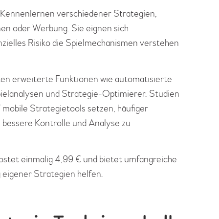
 Kennenlernen verschiedener Strategien,
nen oder Werbung. Sie eignen sich
anzielles Risiko die Spielmechanismen verstehen
ten erweiterte Funktionen wie automatisierte
pielanalysen und Strategie-Optimierer. Studien
f mobile Strategietools setzen, häufiger
 bessere Kontrolle und Analyse zu
ostet einmalig 4,99 € und bietet umfangreiche
g eigener Strategien helfen.